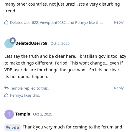
many other countries, not just Brazil. It's a very disturbing
trend.
Reply
DeletedUser622
,
Viewpoint0232
, and
Pennyz
like this
.
DeletedUser759
D
Oct 2, 2025
Lets say the truth and be clear here... brazilian gov is too lazy
to make things different. Period. This wont change... even if
VDB user desire for change the govt wont. So lets be clear...
its not gonna happen...
Reply
Templa
replied to this.
Pennyz
likes this
.
Templa
T
Oct 2, 2025
Thank you very much for coming to the forum and
vdb