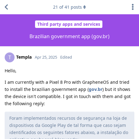
21
of
41
posts
Third party apps and services
Brazilian government app (gov.br)
Templa
T
Apr 25, 2025
Edited
Hello,
I am currently with a Pixel 8 Pro with GrapheneOS and tried
to install the brazilian government app (
gov.br
) but it shows
the device isn't compatible. I got in touch with them and got
the following reply:
Foram implementados recursos de segurança na loja de
dispositivos da Google Play de tal forma que caso sejam
identificados os seguintes fatores abaixo, a instalação do