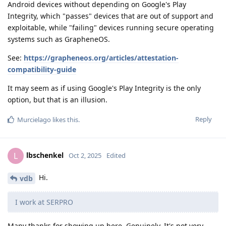
Android devices without depending on Google's Play
Integrity, which "passes" devices that are out of support and
exploitable, while "failing" devices running secure operating
systems such as GrapheneOS.
See:
https://grapheneos.org/articles/attestation-
compatibility-guide
It may seem as if using Google's Play Integrity is the only
option, but that is an illusion.
Reply
Murcielago
likes this
.
lbschenkel
L
Oct 2, 2025
Edited
Hi.
vdb
I work at SERPRO
Many thanks for showing up here. Genuinely. It's not very