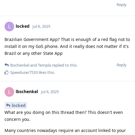
Reply
locked
L
Jul 6, 2025
Brazilian Government App? That is enough of a red flag not to
install it on my GoS phone. And it really does not matter if it's
Brazil or any other State App
Reply
lbschenkel
and
Templa
replied to this.
Speeduser7533
likes this
.
lbschenkel
L
Jul 6, 2025
locked
What are you doing on this thread then? This doesn't even
concern you.
Many countries nowadays require an account linked to your