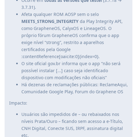
Ocorre em
todas as versões que testei
(3.7.18 →
3.7.31).
Afeta qualquer ROM AOSP sem o selo
MEETS_STRONG_INTEGRITY
da Play Integrity API,
como GrapheneOS, CalyxOS e LineageOS. O
próprio fórum GrapheneOS confirma que o app
exige nível “strong”, restrito a aparelhos
certificados pela Google
:contentReference[oaicite:0]{index=0}.
O site oficial gov.br informa que o app “não será
possível instalar [...] caso seja identificado
dispositivo com modificações não oficiais”
Há dezenas de reclamações públicas: ReclameAqui,
Comunidade Google Play, Forum do Graphene OS
Impacto:
Usuários são impedidos de – ou rebaixados nos
níveis Prata/Ouro – ficando sem acesso a e-Título,
CNH Digital, Conecte SUS, IRPF, assinatura digital
etc.