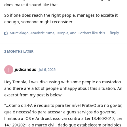
does make it sound like that.
So if one does reach the right people, manages to excalte it
enough, someone might reconsider.
Reply
Murcielago
,
AtavisticPuma
,
Templa
, and
3
others
like this
.
2 MONTHS
LATER
judicandus
J
Jul 6, 2025
Hey Templa, I was discussing with some people on mastodon
and there are a lot of people unhappy about this situation. An
excerpt from my post is below:
"...Como o 2-FA é requisito para ter nível Prata/Ouro no gov.br,
que é necessário para acessar alguns serviços do governo,
limitado a iOS e Android, isso vai contra a Lei 13.460/2017, Lei
14.129/2021 e o marco civil, dado que estabelecem princípios