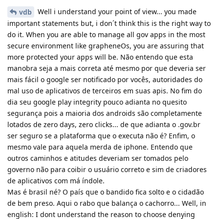
Well i understand your point of view... you made
vdb
important statements but, i don´t think this is the right way to
do it. When you are able to manage all gov apps in the most
secure environment like grapheneOs, you are assuring that
more protected your apps will be. Não entendo que esta
manobra seja a mais correta até mesmo por que deveria ser
mais fácil o google ser notificado por vocês, autoridades do
mal uso de aplicativos de terceiros em suas apis. No fim do
dia seu google play integrity pouco adianta no quesito
segurança pois a maioria dos androids são completamente
lotados de zero days, zero clicks... de que adianta o .gov.br
ser seguro se a plataforma que o executa não é? Enfim, o
mesmo vale para aquela merda de iphone. Entendo que
outros caminhos e atitudes deveriam ser tomados pelo
governo não para coibir o usuário correto e sim de criadores
de aplicativos com má índole.
Mas é brasil né? O país que o bandido fica solto e o cidadão
de bem preso. Aqui o rabo que balança o cachorro... Well, in
english: I dont understand the reason to choose denying