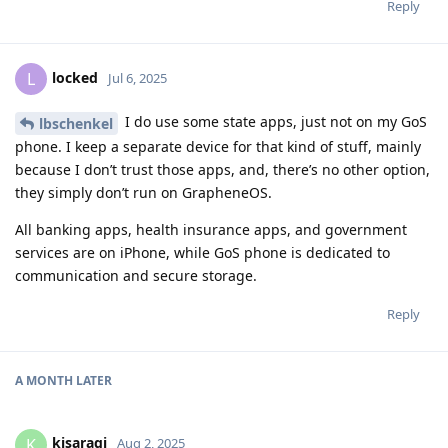
Reply
locked
L
Jul 6, 2025
I do use some state apps, just not on my GoS
lbschenkel
phone. I keep a separate device for that kind of stuff, mainly
because I don’t trust those apps, and, there’s no other option,
they simply don’t run on GrapheneOS.
All banking apps, health insurance apps, and government
services are on iPhone, while GoS phone is dedicated to
communication and secure storage.
Reply
A MONTH
LATER
kisaragi
K
Aug 2, 2025