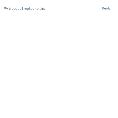
Reply
treequell
replied to this.