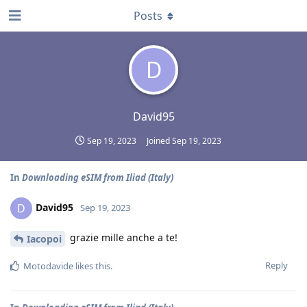
Posts
D
David95
Sep 19, 2023
Joined
Sep 19, 2023
In
Downloading eSIM from Iliad (Italy)
David95
D
Sep 19, 2023
grazie mille anche a te!
Iacopoi
Reply
Motodavide
likes this
.